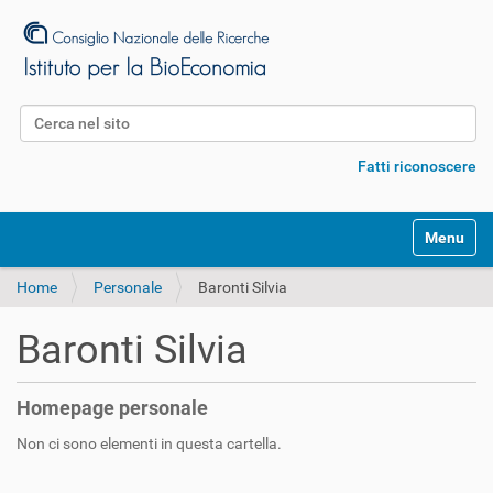
Cerca nel sito
Ricerca avanzata…
Fatti riconoscere
S
Toggle na
e
z
Home
Personale
Baronti Silvia
i
o
n
Baronti Silvia
i
Homepage personale
Non ci sono elementi in questa cartella.