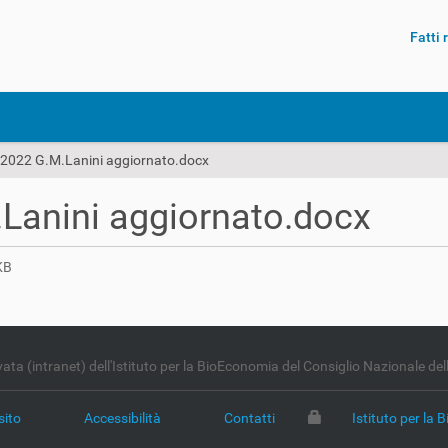
Fatti
 2022 G.M.Lanini aggiornato.docx
Lanini aggiornato.docx
KB
vata (intranet) dell'Istituto per la BioEconomia del Consiglio Nazionale del
sito
Accessibilità
Contatti
Istituto per la