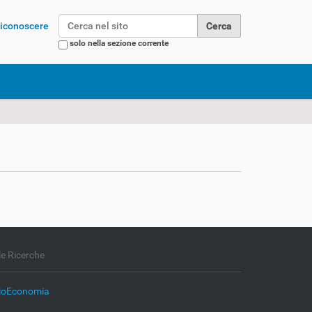
Cerca nel sito
 riconoscere
solo nella sezione corrente
Ricerca avanzata…
le Ricerche
 BioEconomia