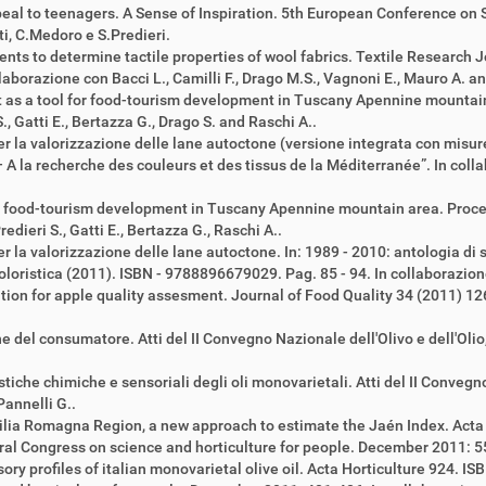
peal to teenagers. A Sense of Inspiration. 5th European Conference on
i, C.Medoro e S.Predieri.
ts to determine tactile properties of wool fabrics. Textile Research 
llaborazione con Bacci L., Camilli F., Drago M.S., Vagnoni E., Mauro A. an
nt as a tool for food-tourism development in Tuscany Apennine mountai
, Gatti E., Bertazza G., Drago S. and Raschi A..
per la valorizzazione delle lane autoctone (versione integrata con mis
A la recherche des couleurs et des tissus de la Méditerranée”. In collab
l for food-tourism development in Tuscany Apennine mountain area. Pro
dieri S., Gatti E., Bertazza G., Raschi A..
r la valorizzazione delle lane autoctone. In: 1989 - 2010: antologia di sc
Coloristica (2011). ISBN - 9788896679029. Pag. 85 - 94. In collaborazion
tion for apple quality assesment. Journal of Food Quality 34 (2011) 12
ne del consumatore. Atti del II Convegno Nazionale dell'Olivo e dell'Oli
istiche chimiche e sensoriali degli oli monovarietali. Atti del II Convegn
Pannelli G..
lia Romagna Region, a new approach to estimate the Jaén Index. Acta 
ral Congress on science and horticulture for people. December 2011: 55
ory profiles of italian monovarietal olive oil. Acta Horticulture 924. I