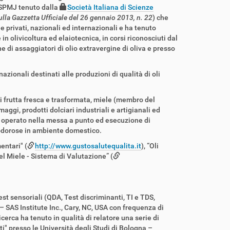
e SPMJ tenuto dalla
Società Italiana di Scienze
ulla Gazzetta Ufficiale del 26 gennaio 2013, n. 22
) che
 privati, nazionali ed internazionali e ha tenuto
 olivicoltura ed elaiotecnica, in corsi riconosciuti dal
e di assaggiatori di olio extravergine di oliva e presso
azionali destinati alle produzioni di qualità di oli
i frutta fresca e trasformata, miele (membro del
ggi, prodotti dolciari industriali e artigianali ed
operato nella messa a punto ed esecuzione di
ti odorose in ambiente domestico.
entari" (
http://www.gustosalutequalita.it
), “Oli
del Miele - Sistema di Valutazione” (
st sensoriali (QDA, Test discriminanti, TI e TDS,
 – SAS Institute Inc., Cary, NC, USA con frequenza di
icerca ha tenuto in qualità di relatore una serie di
ti" presso le Università degli Studi di Bologna –