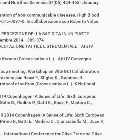
od and Nutrition Sciences 07(06):454-465 · January
evention of non-communicable diseases. High Blood
-015-0097-0. In collaborazione con Roberto Volpe,
LA PERCEZIONE DELLA SAPIDITA' IN UN PIATTO
Novembre 2014 369-374
I: VALUTAZIONE TATTILE E STRUMENTALE Atti IV
o zafferano (Crocus sativus L.) Atti IV Convegno
roup meeting. Workshop on WIS/GCI Collaboration
azione con Rossi F., Stigter K., Gommes R..
rotocol of saffron (Crocus sativus L.). X National
2014 Copenhagen: A Sense of Life. Sixth European
s G., Rodinò P., Gatti E., Rossi F., Medoro C.,
-10 2014 Copenhagen: A Sense of Life. Sixth European
no P., Gatti E., Medoro C., Cianciabella M., Duce P.,
4 - International Conference for Olive Tree and Olive