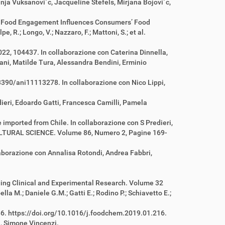
ja Vuksanovi´c, Jacqueline Stefels, Mirjana Bojovi´c,
w Food Engagement Influences Consumers’ Food
e, R.; Longo, V.; Nazzaro, F.; Mattoni, S.; et al.
2, 104437. In collaborazione con Caterina Dinnella,
pani, Matilde Tura, Alessandra Bendini, Erminio
3390/ani11113278. In collaborazione con Nico Lippi,
ieri, Edoardo Gatti, Francesca Camilli, Pamela
imported from Chile. In collaborazione con S Predieri,
CULTURAL SCIENCE. Volume 86, Numero 2, Pagine 169-
laborazione con Annalisa Rotondi, Andrea Fabbri,
Aging Clinical and Experimental Research. Volume 32
la M.; Daniele G.M.; Gatti E.; Rodino P.; Schiavetto E.;
86. https://doi.org/10.1016/j.foodchem.2019.01.216.
, Simone Vincenzi.