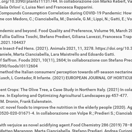
i.org/10.3390/plants11131744. In collaborazione con Marko Kebert, Van
 Saša Orlovi´c, Luisa Neri and Francesca Rapparini.
e Compounds Consumption Correlation during COVID-19 Pandemic: Ho
 con Medoro, C.; Cianciabella, M.; Daniele, G.M.; Lippi, N.; Gatti, E.; Volp
andemic and beyond. Food Quality and Preference, Volume 96, March 202
Tullia Gallina Toschi, Stefano Predieri, Giliana Lavezzi, Francesca Tra
l.2021.104437
 Insect-Fed Hens. (2021). Animals 2021, 11, 3278. https://doi.org/10.
Daniele, Marta Cianciabella, Lara Maistrello and Edoardo Gatti.
Saffron. Foods 2021, 10(11), 2604; In collaborazione con Stefano Pred
0.3390/foods10112604
ethod the Italian consumers' perception towards off-season nectarine 
 C Kusch, L Contador, R Infante. (2021) EUROPEAN JOURNAL OF HORTI
nt Crops: The Olive Tree, a Case Study in Northern Italy. (2021) In co
. In Exploring and Optimizing Agricultural Landscapes pp 457-477.
i M. Dronin, Frank Eulenstein.
ct: novel foods to improve the nutrition in the elderly people (2020). 
520-020-01671-4. In collaborazione con Volpe R.; Predieri S.; Cianciabel
with verjuice as novel acidifying agent.Food Chemistry 286 (2019) 78–
atteo Marangon, Marta Cianciabella, Stefano Predieri, Andrea Curioni