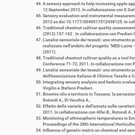
A sensory approach to help increasing apple ap
12 September 2012. In collaborazione con E.Gatt
Sensory evaluation and instrumental measuremen
2012
as doi:
10.1177/0040517512438125
. In co
Traditional chestnut cultivar quality assessme
(2012) 157-162 . In collaborazione con Predieri S.
L’analisi sensoriale dei tessuti: uno strumento 
realizzato nell'ambito del progetto “MED-Laine – 
(2011).
Traditional chestnut cultivar quality as a too
Conference 71-72, 2011. In collaborazione con Pre
L’analisi sensoriale dei tessuti: uno strumento pe
dell'Associazione Italiana di Chimica Tessile e 
Integrating sensory analysis and hedonic evalua
Virgilio e Stefano Predieri.
Binomio olio e territorio in Toscana: la percezio
Rotondi A., Di Vecchia A..
Effetto della varietà e dell'annata sulle caratter
2011. In collaborazione con Alfei B., Rotondi A., 
Monitoring of athmospheric temperatures in Emi
Proceedings of the 28th International Horticultu
Influence of genetic matrix on chemical and sens