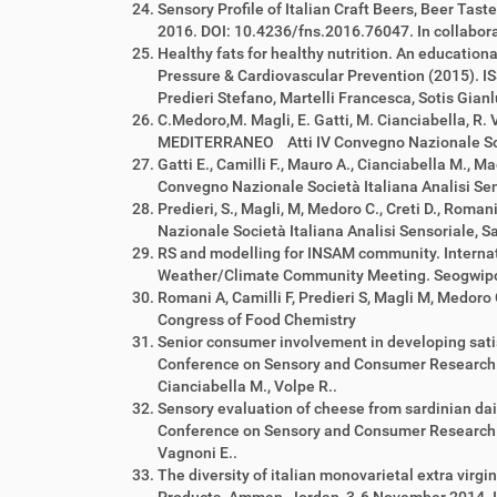
Sensory Profile of Italian Craft Beers, Beer Ta
2016. DOI: 10.4236/fns.2016.76047. In collabora
Healthy fats for healthy nutrition. An educatio
Pressure & Cardiovascular Prevention (2015). I
Predieri Stefano, Martelli Francesca, Sotis Gian
C.Medoro,M. Magli, E. Gatti, M. Cianciabella
MEDITERRANEO Atti IV Convegno Nazionale Soci
Gatti E., Camilli F., Mauro A., Cianciabella 
Convegno Nazionale Società Italiana Analisi S
Predieri, S., Magli, M, Medoro C., Creti D., Roman
Nazionale Società Italiana Analisi Sensoriale,
RS and modelling for INSAM community. Intern
Weather/Climate Community Meeting. Seogwipo cit
Romani A, Camilli F, Predieri S, Magli M, Medoro 
Congress of Food Chemistry
Senior consumer involvement in developing sati
Conference on Sensory and Consumer Research Bell
Cianciabella M., Volpe R..
Sensory evaluation of cheese from sardinian dai
Conference on Sensory and Consumer Research Bell
Vagnoni E..
The diversity of italian monovarietal extra virgi