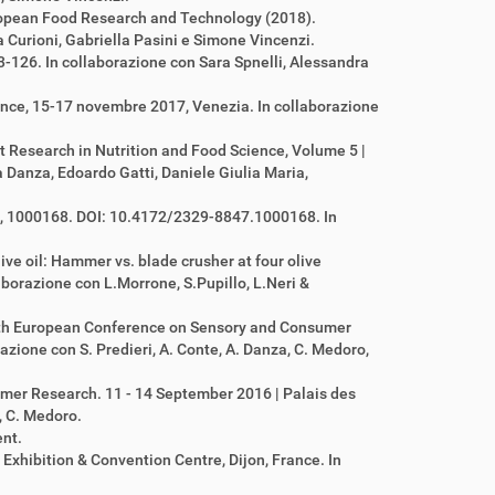
uropean Food Research and Technology (2018).
urioni, Gabriella Pasini e Simone Vincenzi.
3-126. In collaborazione con Sara Spnelli, Alessandra
ence, 15-17 novembre 2017, Venezia. In collaborazione
Research in Nutrition and Food Science, Volume 5 |
Danza, Edoardo Gatti, Daniele Giulia Maria,
 1, 1000168. DOI: 10.4172/2329-8847.1000168. In
ive oil: Hammer vs. blade crusher at four olive
aborazione con L.Morrone, S.Pupillo, L.Neri &
enth European Conference on Sensory and Consumer
azione con S. Predieri, A. Conte, A. Danza, C. Medoro,
mer Research. 11 - 14 September 2016 | Palais des
, C. Medoro.
ent.
xhibition & Convention Centre, Dijon, France. In