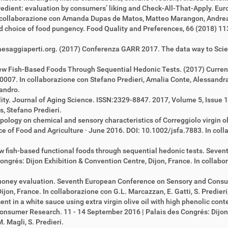
gredient: evaluation by consumers’ liking and Check-All-That-Apply. E
 collaborazione con Amanda Dupas de Matos, Matteo Marangon, Andrea C
nd choice of food pungency. Food Quality and Preferences, 66 (2018) 11
 Paesaggiaperti.org. (2017) Conferenza GARR 2017. The data way to Sci
w Fish-Based Foods Through Sequential Hedonic Tests. (2017) Current 
07. In collaborazione con Stefano Predieri, Amalia Conte, Alessandra 
andro.
lity. Journal of Aging Science. ISSN:2329-8847. 2017, Volume 5, Issue
, Stefano Predieri.
ypology on chemical and sensory characteristics of Correggiolo virgin ol
ce of Food and Agriculture · June 2016. DOI: 10.1002/jsfa.7883. In coll
w fish-based functional foods through sequential hedonic tests. Sev
ngrés: Dijon Exhibition & Convention Centre, Dijon, France. In collabor
 honey evaluation. Seventh European Conference on Sensory and Consu
jon, France. In collaborazione con G.L. Marcazzan, E. Gatti, S. Predieri
nt in a white sauce using extra virgin olive oil with high phenolic cont
sumer Research. 11 - 14 September 2016 | Palais des Congrés: Dijon E
. Magli, S. Predieri.