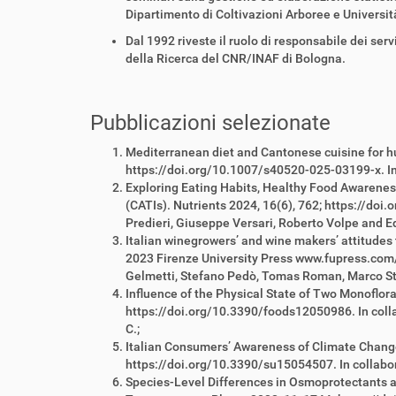
Dipartimento di Coltivazioni Arboree e Universit
Dal 1992 riveste il ruolo di responsabile dei se
della Ricerca del CNR/INAF di Bologna.
Pubblicazioni selezionate
Mediterranean diet and Cantonese cuisine for hu
https://doi.org/10.1007/s40520-025-03199-x. In 
Exploring Eating Habits, Healthy Food Awareness
(CATIs). Nutrients 2024, 16(6), 762; https://doi
Predieri, Giuseppe Versari, Roberto Volpe and E
Italian winegrowers’ and wine makers’ attitudes 
2023 Firenze University Press www.fupress.com/i
Gelmetti, Stefano Pedò, Tomas Roman, Marco Ste
Influence of the Physical State of Two Monoflor
https://doi.org/10.3390/foods12050986. In collabo
C.;
Italian Consumers’ Awareness of Climate Change 
https://doi.org/10.3390/su15054507. In collaborazi
Species-Level Differences in Osmoprotectants an