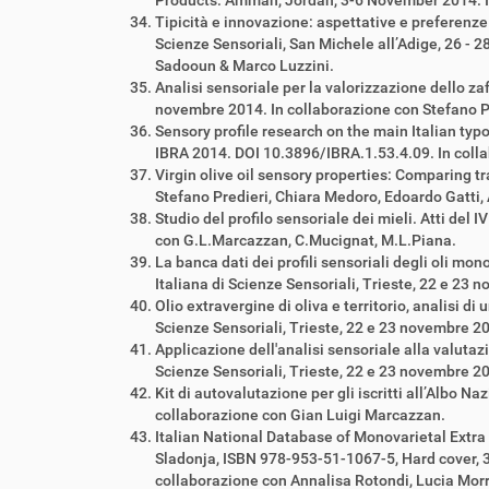
Products. Amman, Jordan, 3-6 November 2014. In 
Tipicità e innovazione: aspettative e preferenze
Scienze Sensoriali, San Michele all’Adige, 26 -
Sadooun & Marco Luzzini.
Analisi sensoriale per la valorizzazione dello za
novembre 2014. In collaborazione con Stefano Pr
Sensory profile research on the main Italian ty
IBRA 2014. DOI 10.3896/IBRA.1.53.4.09. In coll
Virgin olive oil sensory properties: Comparing 
Stefano Predieri, Chiara Medoro, Edoardo Gatti,
Studio del profilo sensoriale dei mieli. Atti del
con G.L.Marcazzan, C.Mucignat, M.L.Piana.
La banca dati dei profili sensoriali degli oli mon
Italiana di Scienze Sensoriali, Trieste, 22 e 23
Olio extravergine di oliva e territorio, analisi d
Scienze Sensoriali, Trieste, 22 e 23 novembre 2
Applicazione dell'analisi sensoriale alla valutaz
Scienze Sensoriali, Trieste, 22 e 23 novembre 20
Kit di autovalutazione per gli iscritti all’Albo Na
collaborazione con Gian Luigi Marcazzan.
Italian National Database of Monovarietal Extra
Sladonja, ISBN 978-953-51-1067-5, Hard cover, 3
collaborazione con Annalisa Rotondi, Lucia Morr