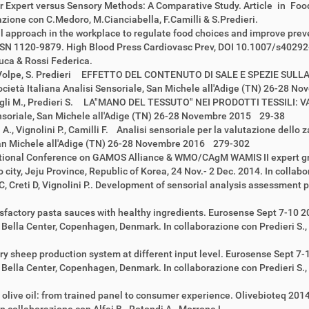
ster Expert versus Sensory Methods: A Comparative Study. Article in Fo
zione con C.Medoro, M.Cianciabella, F.Camilli & S.Predieri.
nal approach in the workplace to regulate food choices and improve pr
SSN 1120-9879. High Blood Press Cardiovasc Prev, DOI 10.1007/s40292
luca & Rossi Federica.
, R. Volpe, S. Predieri EFFETTO DEL CONTENUTO DI SALE E SPEZIE SUL
età Italiana Analisi Sensoriale, San Michele all'Adige (TN) 26-28 
M., Magli M., Predieri S. LA"MANO DEL TESSUTO" NEI PRODOTTI TESSIL
ensoriale, San Michele all'Adige (TN) 26-28 Novembre 2015 29-38
i A., Vignolini P., Camilli F. Analisi sensoriale per la valutazione dell
 San Michele all'Adige (TN) 26-28 Novembre 2016 279-302
ational Conference on GAMOS Alliance & WMO/CAgM WAMIS II expert g
y, Jeju Province, Republic of Korea, 24 Nov.- 2 Dec. 2014. In collabor
C, Creti D, Vignolini P.. Development of sensorial analysis assessment p
sfactory pasta sauces with healthy ingredients. Eurosense Sept 7-10 
a Center, Copenhagen, Denmark. In collaborazione con Predieri S., Soti
ry sheep production system at different input level. Eurosense Sept 7
a Center, Copenhagen, Denmark. In collaborazione con Predieri S., Piri
n olive oil: from trained panel to consumer experience. Olivebioteq 201