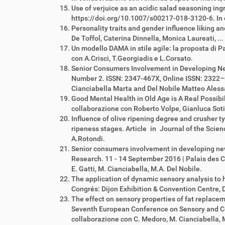
Use of verjuice as an acidic salad seasoning in
https://doi.org/10.1007/s00217-018-3120-6. In
Personality traits and gender influence liking a
De Toffol, Caterina Dinnella, Monica Laureati, ...
Un modello DAMA in stile agile: la proposta di
con A.Crisci, T.Georgiadis e L.Corsato.
Senior Consumers Involvement in Developing Ne
Number 2. ISSN: 2347-467X, Online ISSN: 2322–00
Cianciabella Marta and Del Nobile Matteo Aless
Good Mental Health in Old Age is A Real Possibi
collaborazione con Roberto Volpe, Gianluca Sotis
Influence of olive ripening degree and crusher t
ripeness stages. Article in Journal of the Scien
A.Rotondi.
Senior consumers involvement in developing ne
Research. 11 - 14 September 2016 | Palais des Co
E. Gatti, M. Cianciabella, M.A. Del Nobile.
The application of dynamic sensory analysis to
Congrés: Dijon Exhibition & Convention Centre, Di
The effect on sensory properties of fat replaceme
Seventh European Conference on Sensory and Con
collaborazione con C. Medoro, M. Cianciabella, M