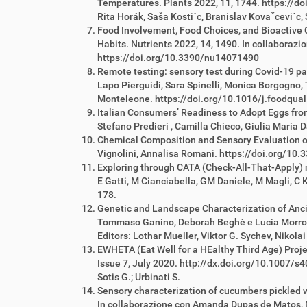
Temperatures. Plants 2022, 11, 1744. https://do
Rita Horák, Saša Kosti´c, Branislav Kovaˇcevi´c,
Food Involvement, Food Choices, and Bioactiv
Habits. Nutrients 2022, 14, 1490. In collaborazione
https://doi.org/10.3390/nu14071490
Remote testing: sensory test during Covid-19 p
Lapo Pierguidi, Sara Spinelli, Monica Borgogno, 
Monteleone. https://doi.org/10.1016/j.foodqua
Italian Consumers’ Readiness to Adopt Eggs from
Stefano Predieri , Camilla Chieco, Giulia Maria 
Chemical Composition and Sensory Evaluation of 
Vignolini, Annalisa Romani. https://doi.org/1
Exploring through CATA (Check-All-That-Apply) m
E Gatti, M Cianciabella, GM Daniele, M Magli,
178.
Genetic and Landscape Characterization of Ancie
Tommaso Ganino, Deborah Beghè e Lucia Morrone
Editors: Lothar Mueller, Viktor G. Sychev, Nikola
EWHETA (Eat Well for a HEalthy Third Age) Proje
Issue 7, July 2020. http://dx.doi.org/10.1007/s40
Sotis G.; Urbinati S.
Sensory characterization of cucumbers pickled 
In collaborazione con Amanda Dupas de Matos, M