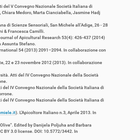
tti del V Convegno Nazionale Società Italiana di
ti, Chiara Medoro, Marta Cianciabella, Jasmine Hadj
na di Scienze Sensoriali, San Michele all’Adige, 26 - 28
i & Francesca Camilli.
Journal of Apicultural Research 53(4): 426-437 (2014)
a Assunta Stefano.
ernational 54 (2013) 2091–2094. In collaborazione con
este, 22 e 23 novembre 2012 (2013). In collaborazione
ersità. Atti del IV Convegno Nazionale della Società
one.
tti del IV Convegno Nazionale della Società Italiana di
orrone.
ti del IV Convegno Nazionale della Società Italiana di
omiele.it
). L'Apicoltore Italiano n.3, Aprile 2013. In
Olive". Edited by Danijela Poljuha and Barbara
C BY 3.0 license. DOI: 10.5772/3442. In