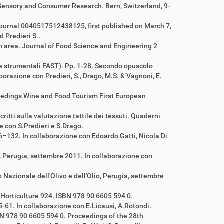
 Sensory and Consumer Research. Bern, Switzerland, 9-
Journal
0040517512438125
,
first published on
March 7,
d Predieri S..
n area. Journal of Food Science and Engineering 2
ure strumentali FAST). Pp. 1-28. Secondo opuscolo
orazione con Predieri, S., Drago, M.S. & Vagnoni, E.
ceedings Wine and Food Tourism First European
ritti sulla valutazione tattile dei tessuti. Quaderni
e con S.Predieri e S.Drago.
6–132. In collaborazione con Edoardo Gatti, Nicola Di
o, Perugia, settembre 2011. In collaborazione con
o Nazionale dell'Olivo e dell'Olio, Perugia, settembre
Horticulture 924. ISBN 978 90 6605 594 0.
-61. In collaborazione con E.Licausi, A.Rotondi.
SBN 978 90 6605 594 0. Proceedings of the 28th