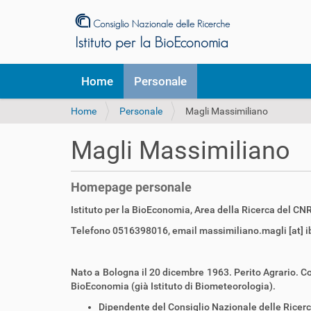
S
Home
Personale
e
z
T
Home
Personale
Magli Massimiliano
i
u
o
s
n
Magli Massimiliano
e
i
i
q
Homepage personale
u
i
Istituto per la BioEconomia, Area della Ricerca del CN
:
Telefono 0516398016, email massimiliano.magli [at] ib
Nato a Bologna il 20 dicembre 1963. Perito Agrario. Coll
BioEconomia (già Istituto di Biometeorologia).
Dipendente del Consiglio Nazionale delle Ricerche