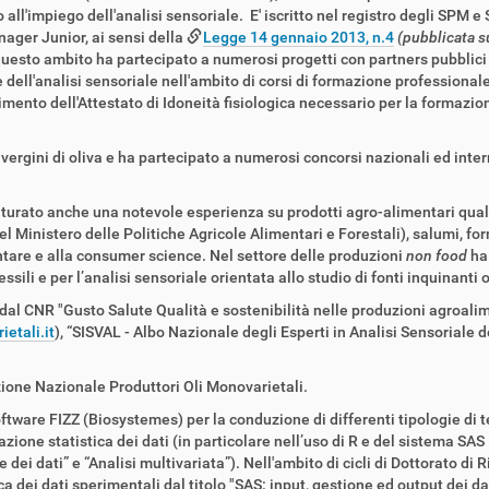
 all'impiego dell'analisi sensoriale. E' iscritto nel registro degli SPM 
nager Junior, ai sensi della
Legge 14 gennaio 2013, n.4
(pubblicata s
questo ambito ha partecipato a numerosi progetti con partners pubblici e
l'analisi sensoriale nell'ambito di corsi di formazione professionale in
imento dell'Attestato di Idoneità fisiologica necessario per la formazion
 vergini di oliva e ha partecipato a numerosi concorsi nazionali ed intern
aturato anche una notevole esperienza su prodotti agro-alimentari qual
 Ministero delle Politiche Agricole Alimentari e Forestali), salumi, forma
tare e alla consumer science. Nel settore delle produzioni
non food
ha 
essili e per l’analisi sensoriale orientata allo studio di fonti inquinan
i dal CNR "Gusto Salute Qualità e sostenibilità nelle produzioni agroalim
etali.it
), “SISVAL - Albo Nazionale degli Esperti in Analisi Sensoriale 
zione Nazionale Produttori Oli Monovarietali.
ware FIZZ (Biosystemes) per la conduzione di differenti tipologie di te
zione statistica dei dati (in particolare nell’uso di R e del sistema SAS
dei dati” e “Analisi multivariata”). Nell'ambito di cicli di Dottorato di R
a dei dati sperimentali dal titolo "SAS: input, gestione ed output dei da