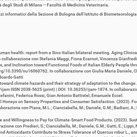
à degli Studi di Milano – Facoltà di Medicina Veterinaria.
rvizi informatici della Sezione di Bologna dell’Istituto di Biometeorol
man health: report from a Sino-Italian bilateral meeting. Aging Clini
collaborazione con Stefania Maggi, Fiona Ecarnot, Vincenza Gianfredi 
, and Inclination toward Functional Foods of Italian Elderly People 
.org/10.3390/nu16060762. In collaborazione con Giulia Maria Daniele, C
doardo Gatti
toward climate hazards and their strategy of adaptation to the change.
jam ISSN 2038-5625 (print) | DOI: 10.36253/ijam-1874. In collaborazi
fanini, Federica Rossi, Gian Antonio Battistel, Emanuele Eccel.
al Honeys on Sensory Properties and Consumer Satisfaction. (2023). Fo
razione con Piana, M.L.; Cianciabella, M.; Daniele, G.M.; Badiani, A.; Roc
and Willingness to Pay for Climate-Smart Food Products. (2023). Susta
one con Predieri, S.; Cianciabella, M.; Daniele, G.M.; Gatti, E.; Lippi, N.
d Antioxidants Contribute to Stress Tolerance of Quercus robur L., and