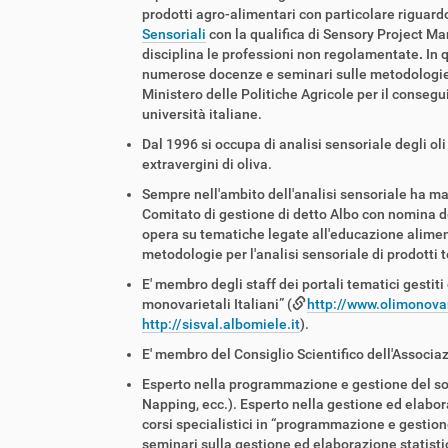
prodotti agro-alimentari con particolare riguardo
Sensoriali
con la qualifica di Sensory Project Ma
disciplina le professioni non regolamentate
.
In 
numerose docenze e seminari sulle metodologie del
Ministero delle Politiche Agricole per il consegu
università italiane.
Dal 1996 si occupa di analisi sensoriale degli oli
extravergini di oliva.
Sempre nell'ambito dell'analisi sensoriale ha m
Comitato di gestione di detto Albo con nomina del
opera su tematiche legate all'educazione alimen
metodologie per l'analisi sensoriale di prodotti t
E' membro degli staff dei portali tematici gestit
monovarietali Italiani” (
http://www.olimonovari
http://sisval.albomiele.it
).
E' membro del Consiglio Scientifico dell'Associa
Esperto nella programmazione e gestione del soft
Napping, ecc.). Esperto nella gestione ed elabora
corsi specialistici in “programmazione e gestione 
seminari sulla gestione ed elaborazione statistic