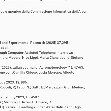
ogia ed è membro della Commissione Informatica dell’Area
cal and Experimental Research (2025) 37:295
et al.
through Computer-Assisted Telephone Interviews
hiara Medoro, Nico Lippi, Marta Cianciabella, Stefano
 (2023). talian Journal of Agrometeorology (1): 47-65,
one con .Camilla Chieco, Lucia Morrone, Alberto
ods 2023, 12, 986.
culi, P.; Tappi, S.; Gatti, E.; Marcazzan, G.L.; Medoro,
inability 2023, 15, 4507.
; Medoro, C.; Rossi, F.; Chieco, C.
 Q. cerris L. Seedlings under Water Deficit and High