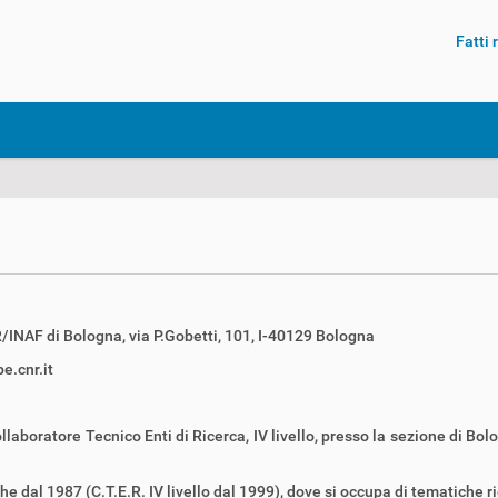
Fatti
R/INAF di Bologna, via P.Gobetti, 101, I-40129 Bologna
e.cnr.it
aboratore Tecnico Enti di Ricerca, IV livello, presso la sezione di Bolog
 dal 1987 (C.T.E.R. IV livello dal 1999), dove si occupa di tematiche r