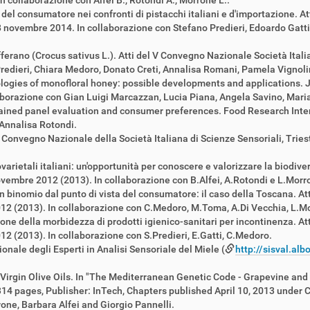
collaborazione con Alfei B., Rotondi A., Morrone L..
 del consumatore nei confronti di pistacchi italiani e d'importazione. A
 28 novembre 2014. In collaborazione con Stefano Predieri, Edoardo Gat
fferano (Crocus sativus L.). Atti del V Convegno Nazionale Società Italia
edieri, Chiara Medoro, Donato Creti, Annalisa Romani, Pamela Vignolin
pologies of monofloral honey: possible developments and applications. 
aborazione con Gian Luigi Marcazzan, Lucia Piana, Angela Savino, Mari
trained panel evaluation and consumer preferences. Food Research Int
 Annalisa Rotondi.
 IV Convegno Nazionale della Società Italiana di Scienze Sensoriali, Tri
ovarietali italiani: un'opportunità per conoscere e valorizzare la biodiv
 novembre 2012 (2013). In collaborazione con B.Alfei, A.Rotondi e L.Morr
i un binomio dal punto di vista del consumatore: il caso della Toscana. A
012 (2013). In collaborazione con C.Medoro, M.Toma, A.Di Vecchia, L.M
ione della morbidezza di prodotti igienico-sanitari per incontinenza. At
12 (2013). In collaborazione con S.Predieri, E.Gatti, C.Medoro.
zionale degli Esperti in Analisi Sensoriale del Miele (
http://sisval.alb
 Virgin Olive Oils. In "The Mediterranean Genetic Code - Grapevine and 
14 pages, Publisher: InTech, Chapters published April 10, 2013 under C
one, Barbara Alfei and Giorgio Pannelli.